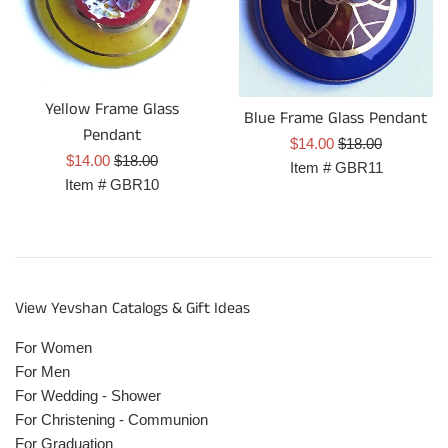
Yellow Frame Glass
Blue Frame Glass Pendant
Pendant
Prix
Prix
$14.00
$18.00
Prix
Prix
$14.00
$18.00
réduit
régulier
Item #
GBR11
réduit
régulier
Item #
GBR10
View Yevshan Catalogs & Gift Ideas
For Women
For Men
For Wedding - Shower
For Christening - Communion
For Graduation