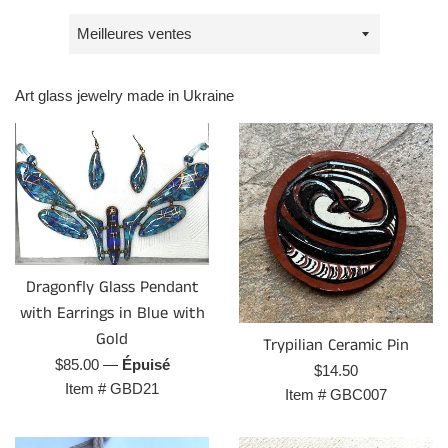
Trier
par
Art glass jewelry made in Ukraine
Dragonfly Glass Pendant
with Earrings in Blue with
Gold
Trypilian Ceramic Pin
Prix
$85.00
—
Épuisé
Prix
$14.50
régulier
Item #
GBD21
régulier
Item #
GBC007