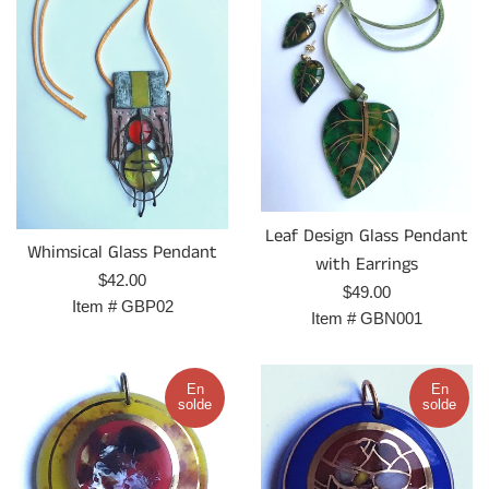
Leaf Design Glass Pendant
Whimsical Glass Pendant
with Earrings
Prix
$42.00
Prix
$49.00
régulier
Item #
GBP02
régulier
Item #
GBN001
En
En
solde
solde