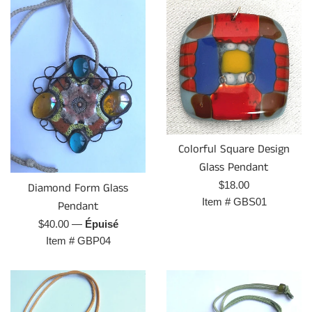
Colorful Square Design
Glass Pendant
Prix
$18.00
Diamond Form Glass
régulier
Item #
GBS01
Pendant
Prix
$40.00
—
Épuisé
régulier
Item #
GBP04