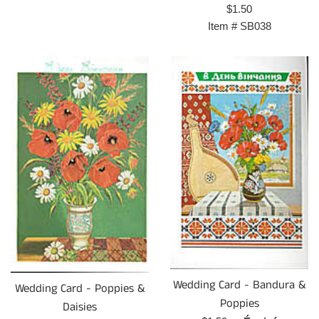
Prix
$1.50
régulier
Item #
SB038
Wedding Card - Bandura &
Wedding Card - Poppies &
Poppies
Daisies