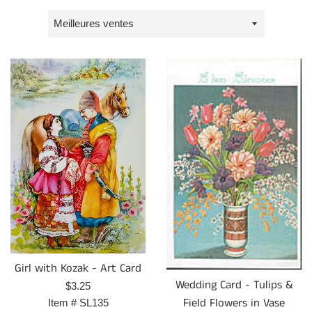
Trier
par
Girl with Kozak - Art Card
Wedding Card - Tulips &
Prix
$3.25
Field Flowers in Vase
régulier
Item #
SL135