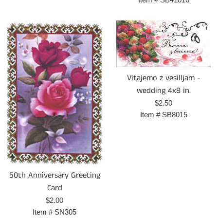
Vitajemo z vesilljam -
wedding 4x8 in.
Prix
$2.50
régulier
Item #
SB8015
50th Anniversary Greeting
Card
Prix
$2.00
régulier
Item #
SN305