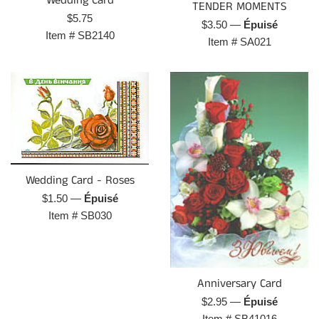
Wedding Card
TENDER MOMENTS
Prix
$5.75
Prix
$3.50
—
Épuisé
régulier
Item #
SB2140
régulier
Item #
SA021
Wedding Card - Roses
Prix
$1.50
—
Épuisé
régulier
Item #
SB030
Anniversary Card
Prix
$2.95
—
Épuisé
régulier
Item #
SB41016