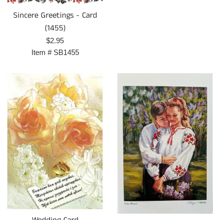
Sincere Greetings - Card
(1455)
Prix
$2.95
régulier
Item #
SB1455