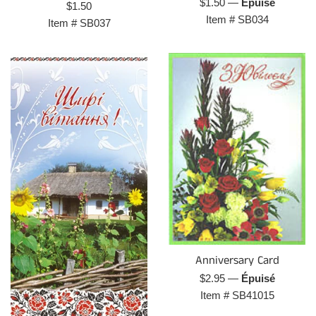
Prix
$1.50
—
Épuisé
Prix
$1.50
régulier
Item #
SB034
régulier
Item #
SB037
Anniversary Card
Prix
$2.95
—
Épuisé
régulier
Item #
SB41015