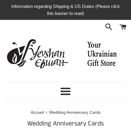
Passer
Information regarding Shipping & US Duties (Please click
au
this banner to read)
contenu
Menu
›
Accueil
Wedding Anniversary Cards
Wedding Anniversary Cards